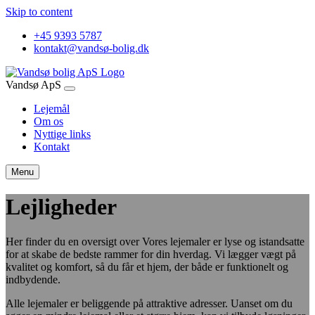
Skip to content
+45 9393 5787
kontakt@vandsø-bolig.dk
Vandsø ApS
Lejemål
Om os
Nyttige links
Kontakt
Menu
Lejligheder
Her finder du en oversigt over Vores lejemaler er lyse og istandsatte
for at skabe de bedste rammer for din hverdag. Vi lægger vægt på
kvalitet og komfort, så du får et hjem, der både er funktionelt og
indbydende.
Alle lejemaler er beliggende på attraktive adresser. Uanset om du