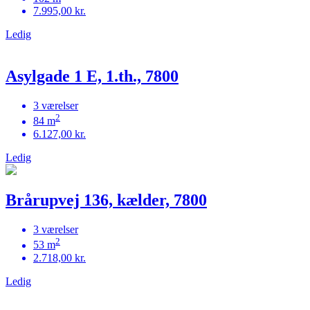
7.995,00 kr.
Ledig
Asylgade 1 E, 1.th., 7800
3 værelser
2
84 m
6.127,00 kr.
Ledig
Brårupvej 136, kælder, 7800
3 værelser
2
53 m
2.718,00 kr.
Ledig