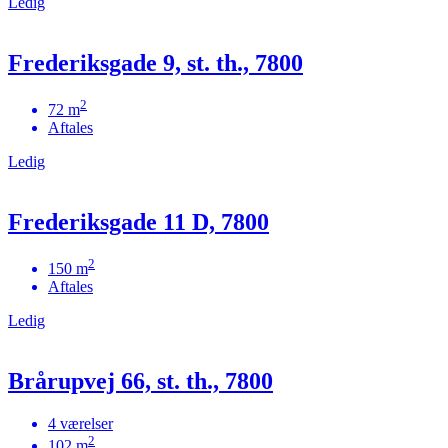
Ledig
Frederiksgade 9, st. th., 7800
2
72 m
Aftales
Ledig
Frederiksgade 11 D, 7800
2
150 m
Aftales
Ledig
Brårupvej 66, st. th., 7800
4 værelser
2
102 m