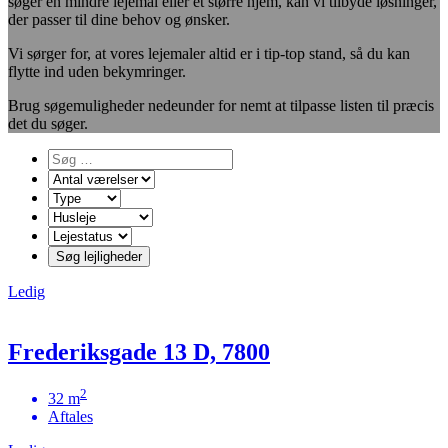
søger en mindre lejemal eller et større hjem, kan vi tilbyde løsninger,
der passer til dine behov og ønsker.
Vi sørger for, at vores lejemaler altid er i tip-top stand, så du kan
flytte ind uden bekymringer.
Brug søgemuligheder nedeunder for nemt at tilpasse listen til præcis
det du søger.
Ledig
Frederiksgade 13 D, 7800
2
32 m
Aftales