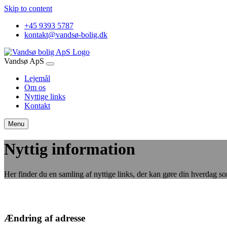
Skip to content
+45 9393 5787
kontakt@vandsø-bolig.dk
Vandsø ApS
Lejemål
Om os
Nyttige links
Kontakt
Menu
Nyttig information
Her finder du en samling af nyttige links, der kan gøre din hverdag som
Ændring af adresse