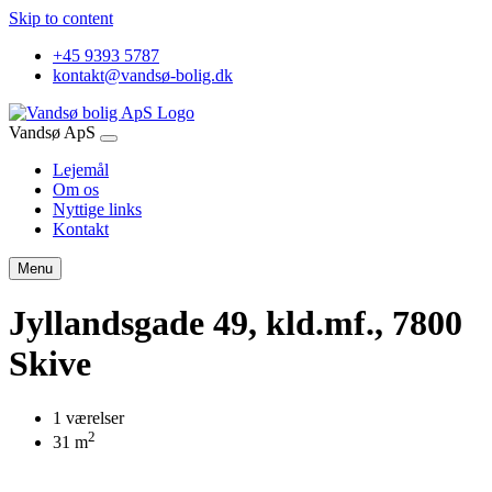
Skip to content
+45 9393 5787
kontakt@vandsø-bolig.dk
Vandsø ApS
Lejemål
Om os
Nyttige links
Kontakt
Menu
Jyllandsgade 49, kld.mf., 7800
Skive
1 værelser
2
31 m