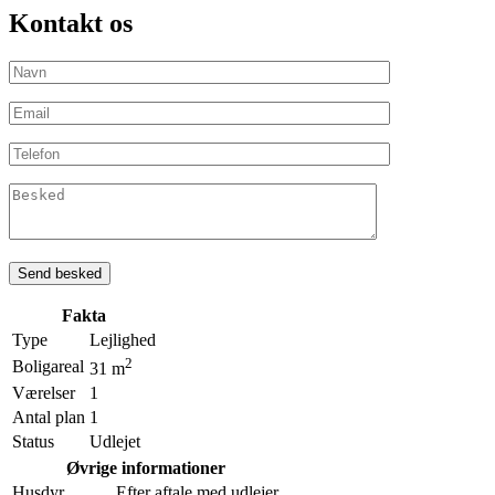
Kontakt os
Fakta
Type
Lejlighed
2
Boligareal
31 m
Værelser
1
Antal plan
1
Status
Udlejet
Øvrige informationer
Husdyr
Efter aftale med udlejer