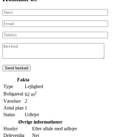
Fakta
Type
Lejlighed
2
Boligareal
62 m
Værelser
2
Antal plan
1
Status
Udlejet
Øvrige informationer
Husdyr
Efter aftale med udlejer
Delevenlig
Nej