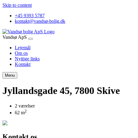
Skip to content
+45 9393 5787
kontakt@vandsø-bolig.dk
Vandsø ApS
Lejemål
Om os
Nyttige links
Kontakt
Menu
Jyllandsgade 45, 7800 Skive
2 værelser
2
62 m
Kontakt os