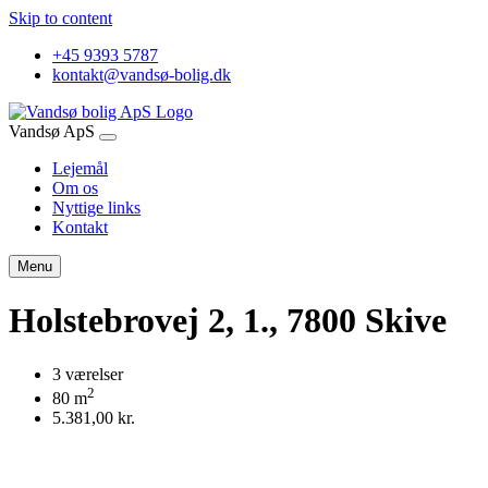
Skip to content
+45 9393 5787
kontakt@vandsø-bolig.dk
Vandsø ApS
Lejemål
Om os
Nyttige links
Kontakt
Menu
Holstebrovej 2, 1., 7800 Skive
3 værelser
2
80 m
5.381,00 kr.