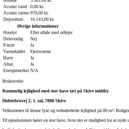
Husleje
5.381,00 kr.
Aconto vand
0,00 kr.
Aconto varme
970,00 kr.
Depositum
16.143,00 kr.
Øvrige informationer
Husdyr
Efter aftale med udlejer
Delevenlig
Nej
P-kort
Ja
Varmekilder
Fjernvarme
Have
Ja
Altan
Ja
Energimærker
N/A
Beskrivelse
Rummelig lejlighed med stor have tæt på Skive midtby
Holstebrovej 2, 1. sal, 7800 Skive
Velkommen til denne lyse og velindrettede lejlighed på 80 m². Bolig
Til ejendommen hører en stor have, hvor der er mulighed for at nyde u