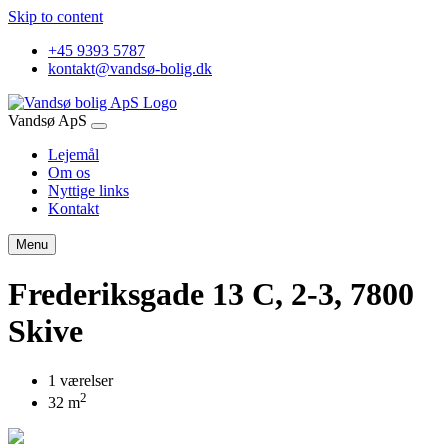
Skip to content
+45 9393 5787
kontakt@vandsø-bolig.dk
Vandsø ApS
Lejemål
Om os
Nyttige links
Kontakt
Menu
Frederiksgade 13 C, 2-3, 7800
Skive
1 værelser
2
32 m