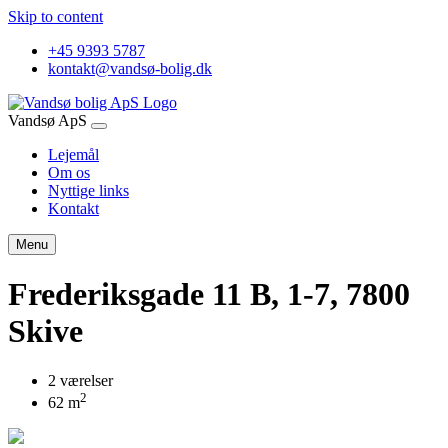
Skip to content
+45 9393 5787
kontakt@vandsø-bolig.dk
Vandsø ApS
Lejemål
Om os
Nyttige links
Kontakt
Menu
Frederiksgade 11 B, 1-7, 7800
Skive
2 værelser
2
62 m