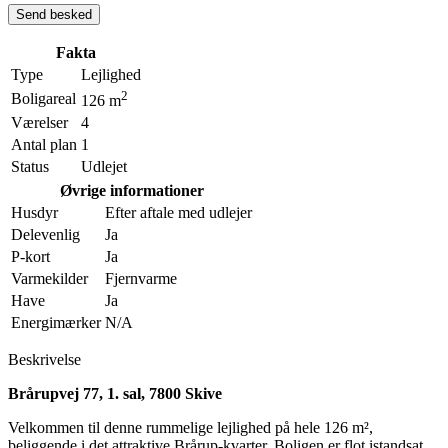
Fakta
Type
Lejlighed
2
Boligareal
126 m
Værelser
4
Antal plan
1
Status
Udlejet
Øvrige informationer
Husdyr
Efter aftale med udlejer
Delevenlig
Ja
P-kort
Ja
Varmekilder
Fjernvarme
Have
Ja
Energimærker
N/A
Beskrivelse
Brårupvej 77, 1. sal, 7800 Skive
Velkommen til denne rummelige lejlighed på hele 126 m²,
beliggende i det attraktive Brårup-kvarter. Boligen er flot istandsat