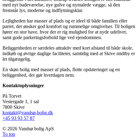
med nyt badeværelse, nye gulve og nymalede vægge, så den
fremstår lys, moderne og indflytningsklar.
Lejligheden har masser af plads og er ideel til både familien eller
parret, der ønsker god komfort og rummelige omgivelser. Til boligen
hører en stor have, hvor der er rig mulighed for at nyde udelivet,
samt gode parkeringsforhold lige ved ejendommen.
Beliggenheden er særdeles attraktiv med kort afstand til både skole,
indkøb og øvrige daglige faciliteter, samtidig med at Skive midtby er
let tilgængelig.
En skøn bolig med masser af plads, flotte opdateringer og en
beliggenhed, der gør hverdagen nem.
Kontaktoplysninger
På Torvet
Vestergade 1, 1 sal
7800 Skive
kontakt@vandsø-bolig.dk
+45 93 93 57 87
©
2026 Vandsø bolig ApS
To top