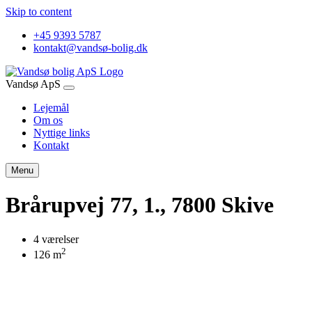
Skip to content
+45 9393 5787
kontakt@vandsø-bolig.dk
Vandsø ApS
Lejemål
Om os
Nyttige links
Kontakt
Menu
Brårupvej 77, 1., 7800 Skive
4 værelser
2
126 m