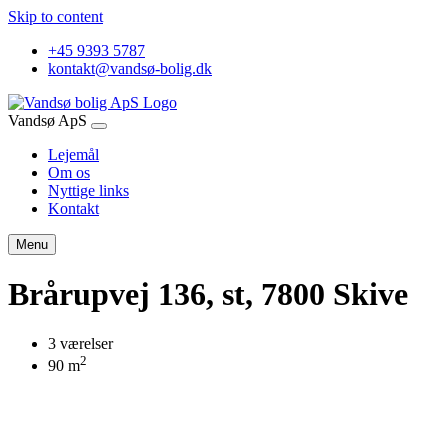
Skip to content
+45 9393 5787
kontakt@vandsø-bolig.dk
Vandsø ApS
Lejemål
Om os
Nyttige links
Kontakt
Menu
Brårupvej 136, st, 7800 Skive
3 værelser
2
90 m