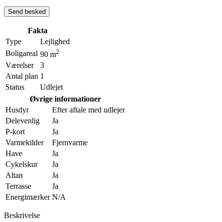
Fakta
Type
Lejlighed
2
Boligareal
90 m
Værelser
3
Antal plan
1
Status
Udlejet
Øvrige informationer
Husdyr
Efter aftale med udlejer
Delevenlig
Ja
P-kort
Ja
Varmekilder
Fjernvarme
Have
Ja
Cykelskur
Ja
Altan
Ja
Terrasse
Ja
Energimærker
N/A
Beskrivelse