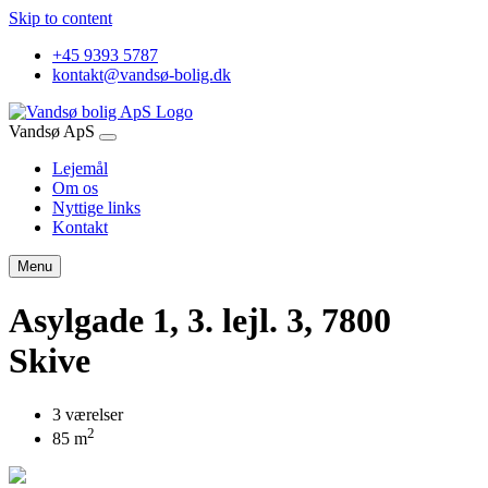
Skip to content
+45 9393 5787
kontakt@vandsø-bolig.dk
Vandsø ApS
Lejemål
Om os
Nyttige links
Kontakt
Menu
Asylgade 1, 3. lejl. 3, 7800
Skive
3 værelser
2
85 m